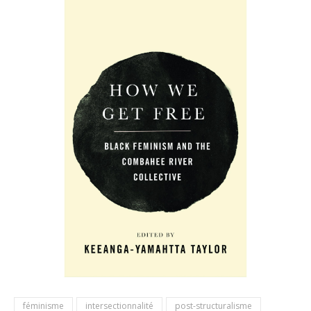
féminisme
intersectionnalité
post-structuralisme