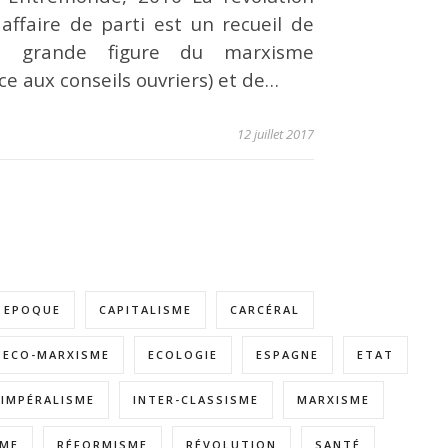
affaire de parti est un recueil de
e, grande figure du marxisme
nce aux conseils ouvriers) et de…
12 juillet 2017
E EPOQUE
CAPITALISME
CARCÉRAL
ECO-MARXISME
ECOLOGIE
ESPAGNE
ETAT
IMPÉRALISME
INTER-CLASSISME
MARXISME
SME
RÉFORMISME
RÉVOLUTION
SANTÉ