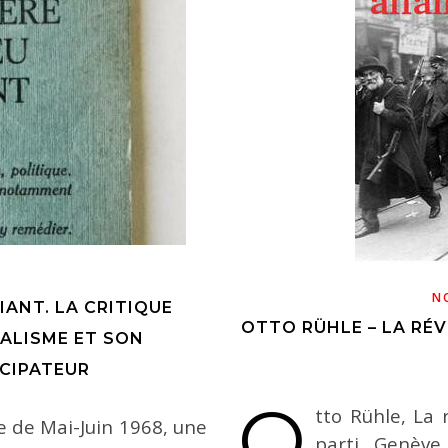
N
IANT. LA CRITIQUE
OTTO RÜHLE – LA RÉV
TALISME ET SON
CIPATEUR
O
tto Rühle, La 
e de Mai-Juin 1968, une
parti, Genève