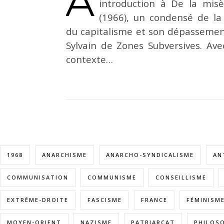
À
introduction à De la misè
(1966), un condensé de la 
du capitalisme et son dépassemen
Sylvain de Zones Subversives. Av
contexte…
1968
ANARCHISME
ANARCHO-SYNDICALISME
AN
COMMUNISATION
COMMUNISME
CONSEILLISME
EXTRÊME-DROITE
FASCISME
FRANCE
FÉMINISM
MOYEN-ORIENT
NAZISME
PATRIARCAT
PHILOS