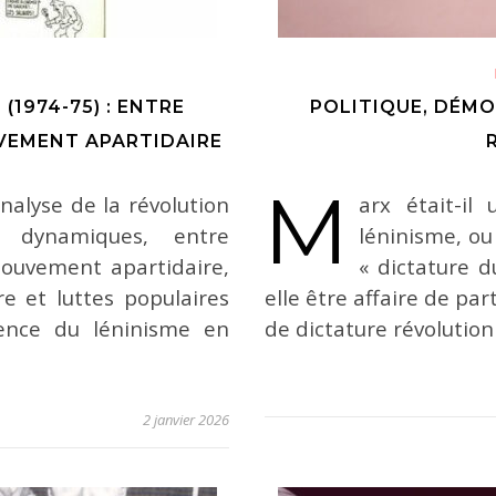
1974-75) : ENTRE
POLITIQUE, DÉMOC
VEMENT APARTIDAIRE
M
nalyse de la révolution
arx était-il
 dynamiques, entre
léninisme, ou 
mouvement apartidaire,
« dictature d
re et luttes populaires
elle être affaire de pa
gence du léninisme en
de dictature révolution
2 janvier 2026