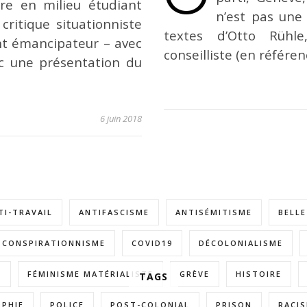
re en milieu étudiant
n’est pas une 
critique situationniste
textes d’Otto Rühl
t émancipateur – avec
conseilliste (en référe
ec une présentation du
6 juin 2018
TI-TRAVAIL
ANTIFASCISME
ANTISÉMITISME
BELL
CONSPIRATIONNISME
COVID19
DÉCOLONIALISME
E
FÉMINISME MATÉRIALISTE
GRÈVE
HISTOIRE
TAGS
OPHIE
POLICE
POST-COLONIAL
PRISON
RACI