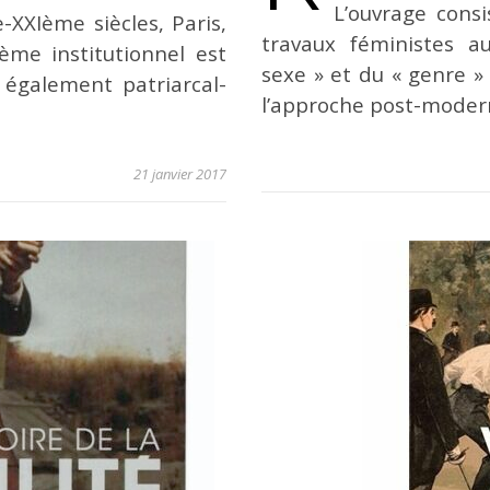
L’ouvrage consi
e-XXIème siècles, Paris,
travaux féministes a
ème institutionnel est
sexe » et du « genre »
s également patriarcal-
l’approche post-modern
21 janvier 2017