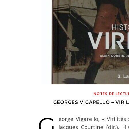
NOTES DE LECTU
GEORGES VIGARELLO – VIRI
G
eorge Vigarello, « Virilités
Jacques Courtine (dir.), His