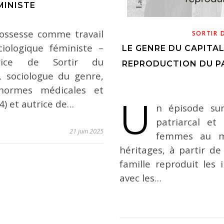
MINISTE
rossesse comme travail
SORTIR 
iologique féministe –
LE GENRE DU CAPITA
trice de Sortir du
REPRODUCTION DU PA
t, sociologue du genre,
e normes médicales et
U
4) et autrice de…
n épisode sur
patriarcal et
21 juin 2025
femmes au m
héritages, à partir d
famille reproduit les 
avec les…