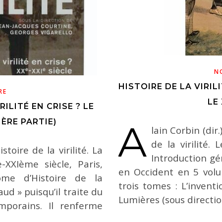
N
HISTOIRE DE LA VIRILI
RE
LE
RILITÉ EN CRISE ? LE
1ÈRE PARTIE)
A
lain Corbin (dir.
de la virilité.
stoire de la virilité. La
Introduction gé
-XXIème siècle, Paris,
en Occident en 5 volum
ome d’Histoire de la
trois tomes : L’inventi
aud » puisqu’il traite du
Lumières (sous directi
mporains. Il renferme