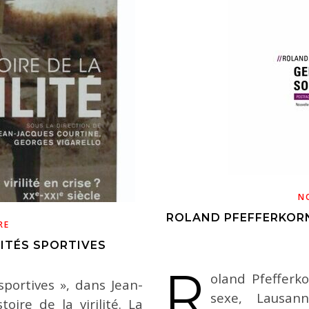
N
ROLAND PFEFFERKORN
RE
LITÉS SPORTIVES
R
oland Pfefferk
 sportives », dans Jean-
sexe, Lausann
toire de la virilité. La