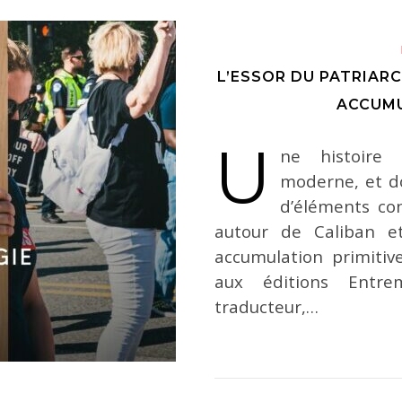
L’ESSOR DU PATRIAR
ACCUMU
U
ne histoire 
moderne, et do
d’éléments cons
autour de Caliban e
accumulation primitive
aux éditions Entr
traducteur,…