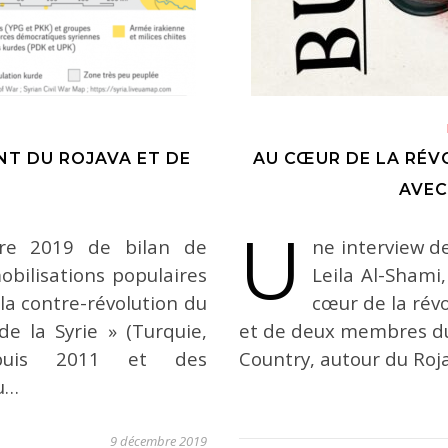
NT DU ROJAVA ET DE
AU CŒUR DE LA RÉV
AVEC
U
re 2019 de bilan de
ne interview 
obilisations populaires
Leila Al-Shami
la contre-révolution du
cœur de la révo
de la Syrie » (Turquie,
et de deux membres du 
epuis 2011 et des
Country, autour du Roj
au…
9 décembre 2019