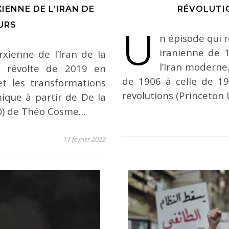
IENNE DE L’IRAN DE
RÉVOLUTIO
URS
U
n épisode qui r
iranienne de 
xienne de l’Iran de la
l’Iran moderne,
a révolte de 2019 en
de 1906 à celle de 19
 et les transformations
revolutions (Princeton 
mique à partir de De la
10) de Théo Cosme…
11 février 2022