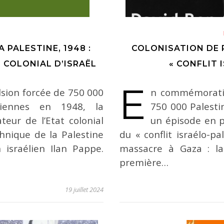
 PALESTINE, 1948 :
COLONISATION DE 
 COLONIAL D’ISRAËL
« CONFLIT 
E
lsion forcée de 750 000
n commémoratio
iniennes en 1948, la
750 000 Palesti
eur de l’Etat colonial
un épisode en p
thnique de la Palestine
du « conflit israélo-pa
n israélien Ilan Pappe.
massacre à Gaza : la
première…
19 juillet 2024