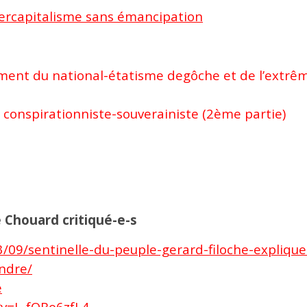
tercapitalisme sans émancipation
ement du national-étatisme degôche et de l’extrê
 conspirationniste-souverainiste (2ème partie)
 Chouard critiqué-e-s
3/09/sentinelle-du-peuple-gerard-filoche-explique
endre/
e
?v=L-fOBo6zfL4