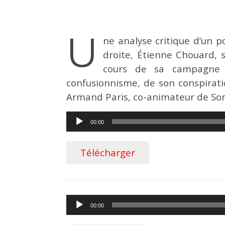
U
ne analyse critique d’un 
droite, Étienne Chouard, 
cours de sa campagne 
confusionnisme, de son conspirati
Armand Paris, co-animateur de Sort
Lecteur
00:00
audio
Télécharger
Lecteur
00:00
audio