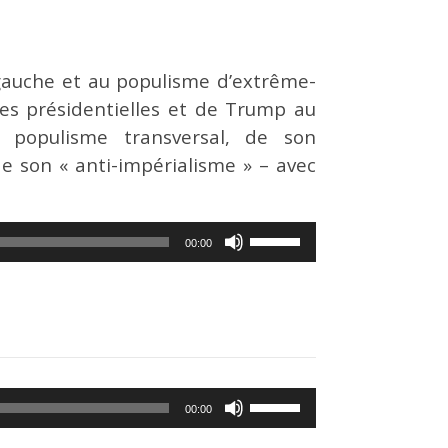
gauche et au populisme d’extrême-
res présidentielles et de Trump au
populisme transversal, de son
e son « anti-impérialisme » – avec
Utilisez
00:00
les
flèches
haut/bas
pour
augmenter
Utilisez
ou
00:00
les
diminuer