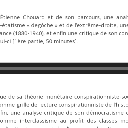
d’Étienne Chouard et de son parcours, une anal
tatisme « degôche » et de l’extrême-droite, une
rance (1880-1940), et enfin une critique de son co
ui-ci [1ère partie, 50 minutes].
ue de sa théorie monétaire conspirationniste-s
omme grille de lecture conspirationniste de l’histo
enfin, une analyse critique de son démocratism
comme interclassisme au profit des classes m