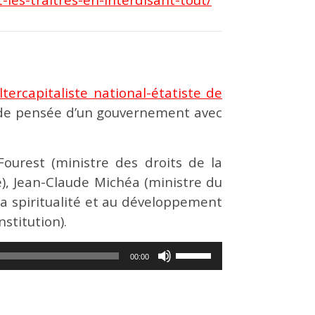
ercapitaliste national-étatiste de
e de pensée d’un gouvernement avec
Fourest (ministre des droits de la
e), Jean-Claude Michéa (ministre du
la spiritualité et au développement
stitution).
Utilisez
00:00
les
flèches
haut/bas