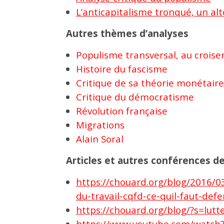
L’anticapitalisme tronqué, un al
Autres thèmes d’analyses
Populisme transversal, au crois
Histoire du fascisme
Critique de sa théorie monétaire
Critique du démocratisme
Révolution française
Migrations
Alain Soral
Articles et autres conférences de
https://chouard.org/blog/2016/0
du-travail-cqfd-ce-quil-faut-def
https://chouard.org/blog/?s=lutt
https://www.youtube.com/watch