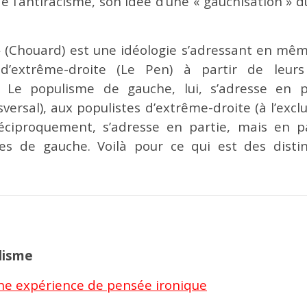
e l’antiracisme, son idée d’une « gauchisation » 
 » (Chouard) est une idéologie s’adressant en m
 d’extrême-droite (Le Pen) à partir de leur
.). Le populisme de gauche, lui, s’adresse en
ersal), aux populistes d’extrême-droite (à l’exc
éciproquement, s’adresse en partie, mais en pa
es de gauche. Voilà pour ce qui est des distin
lisme
ne expérience de pensée ironique