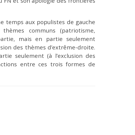
du FN et son apologie des frontières
le
volume.
ême temps aux populistes de gauche
s thèmes communs (patriotisme,
 partie, mais en partie seulement
lusion des thèmes d’extrême-droite.
rtie seulement (à l’exclusion des
ctions entre ces trois formes de