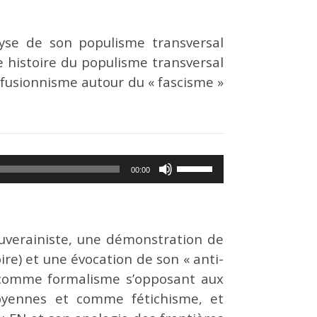
flèches
le
haut/bas
volume.
yse de son populisme transversal
pour
 histoire du populisme transversal
augmenter
nfusionnisme autour du « fascisme »
ou
diminuer
le
volume.
Utilisez
00:00
les
flèches
haut/bas
ouverainiste, une démonstration de
pour
ire) et une évocation de son « anti-
augmenter
e comme formalisme s’opposant aux
ou
oyennes et comme fétichisme, et
diminuer