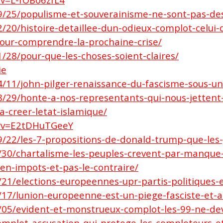
09/25/populisme-et-souverainisme-ne-sont-pas-de
/20/histoire-detaillee-dun-odieux-complot-celui-d
pour-comprendre-la-prochaine-crise/
/28/pour-que-les-choses-soient-claires/
ie
04/11/john-pilger-renaissance-du-fascisme-sous-
8/29/honte-a-nos-representants-qui-nous-jettent
-creer-letat-islamique/
h?v=E2tDHuTGeeY
09/22/les-7-propositions-de-donald-trump-que-le
/30/chartalisme-les-peuples-crevent-par-manque-d
-en-impots-et-pas-le-contraire/
/21/elections-europeennes-upr-partis-politiques-e
/17/lunion-europeenne-est-un-piege-fasciste-et-an
/05/evident-et-monstrueux-complot-les-99-ne-devr
mplot-accusation-qui-protege-les-comploteurs-et-