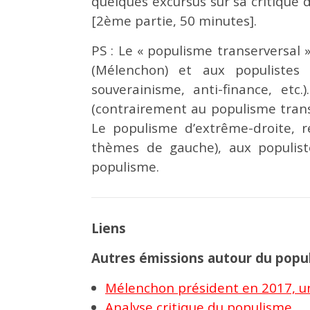
quelques excursus sur sa critique d
[2ème partie, 50 minutes].
PS : Le « populisme transerversal
(Mélenchon) et aux populistes
souverainisme, anti-finance, etc
(contrairement au populisme transv
Le populisme d’extrême-droite, r
thèmes de gauche), aux populist
populisme.
Liens
Autres émissions autour du popu
Mélenchon président en 2017, u
Analyse critique du populisme