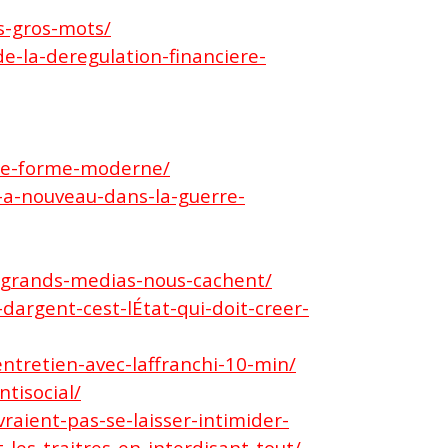
s-gros-mots/
e-la-deregulation-financiere-
une-forme-moderne/
-a-nouveau-dans-la-guerre-
s-grands-medias-nous-cachent/
argent-cest-lÉtat-qui-doit-creer-
ntretien-avec-laffranchi-10-min/
tisocial/
aient-pas-se-laisser-intimider-
les-traitres-en-interdisant-tout/