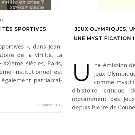
RE
LITÉS SPORTIVES
JEUX OLYMPIQUES, U
UNE MYSTIFICATION 
 sportives », dans Jean-
toire de la virilité. La
U
e-XXIème siècles, Paris,
ne émission de 
ème institutionnel est
Jeux Olympique
s également patriarcal-
comme mystific
d’histoire critique
(notamment des Jeux
21 janvier 2017
depuis Pierre de Coube