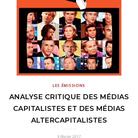
n
n
LES ÉMISSIONS
ANALYSE CRITIQUE DES MÉDIAS
CAPITALISTES ET DES MÉDIAS
ALTERCAPITALISTES
9 février 2017