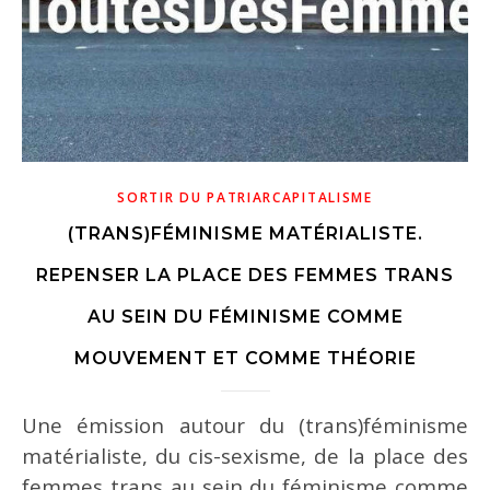
SORTIR DU PATRIARCAPITALISME
(TRANS)FÉMINISME MATÉRIALISTE.
n
REPENSER LA PLACE DES FEMMES TRANS
AU SEIN DU FÉMINISME COMME
MOUVEMENT ET COMME THÉORIE
Une émission autour du (trans)féminisme
matérialiste, du cis-sexisme, de la place des
femmes trans au sein du féminisme comme