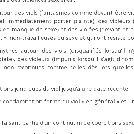
our des viols (fantasmés comme devant être vio
et immédiatement porter plainte), des violeur
 en manque de sexe) et des violées (devant être 
 », non-travailleuses du sexe et qui ont résisté po
thes autour des viols (disqualifiés lorsqu’il 
ate), des violeurs (impunis lorsqu’il s’agit d’h
 non-reconnues comme telles dès lors qu’elles
tions juridiques du viol jusqu’à une date récente ;
 condamnation ferme du viol « en général » et un
faisant partie d’un continuum de coercitions sexue