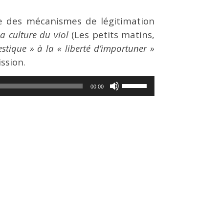
ue des mécanismes de légitimation
la culture du viol
(Les petits matins,
stique » à la « liberté d’importuner »
ssion.
Utilisez
00:00
les
flèches
haut/bas
pour
augmenter
ou
diminuer
le
volume.