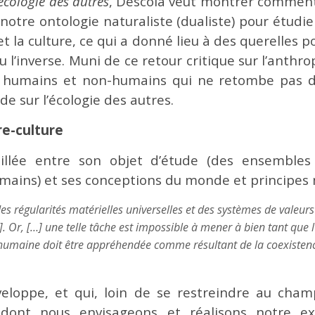
’écologie des autres
, Descola veut montrer comment s
 notre ontologie naturaliste (dualiste) pour étudie
t la culture, ce qui a donné lieu à des querelles po
u l’inverse. Muni de ce retour critique sur l’anth
re humains et non-humains qui ne retombe pas da
e sur l’écologie des autres.
re-culture
iraillée entre son objet d’étude (des ensembl
mains) et ses conceptions du monde et principes 
s régularités matérielles universelles et des systèmes de valeurs
…]. Or, […] une telle tâche est impossible à mener à bien tant que
ence humaine doit être appréhendée comme résultant de la coexis
veloppe, et qui, loin de se restreindre au cham
dont nous envisageons et réalisons notre ex