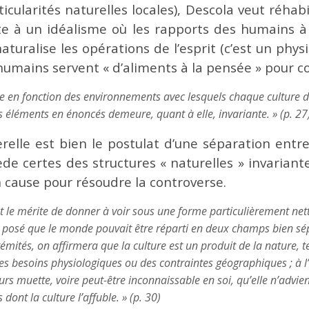
rticularités naturelles locales), Descola veut réha
e à un idéalisme où les rapports des humains à 
aturalise les opérations de l’esprit (c’est un ph
mains servent « d’aliments à la pensée » pour co
ie en fonction des environnements avec lesquels chaque culture 
s éléments en énoncés demeure, quant à elle, invariante. » (p. 27
relle est bien le postulat d’une séparation entre
sède certes des structures « naturelles » invaria
 cause pour résoudre la controverse.
t le mérite de donner à voir sous une forme particulièrement nett
 a posé que le monde pouvait être réparti en deux champs bien s
rémités, on affirmera que la culture est un produit de la nature,
des besoins physiologiques ou des contraintes géographiques ; à l
ours muette, voire peut-être inconnaissable en soi, qu’elle n’advie
dont la culture l’affuble. » (p. 30)