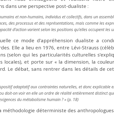
s dans une perspective post-dualiste :
umains et non-humains, individus et collectifs, dans un assembl
es, des processus et des représentations, mais comme les expres
apacité d’action varient selon les positions qu’elles occupent les 
aquelle ce mode d’appréhension dualiste a cond
des. Elle a lieu en 1976, entre Lévi-Strauss (célè
 (selon qui les particularités culturelles s’expli
locales), et porte sur « la dimension, la couleur
. Le débat, sans rentrer dans les détails de cet
spositif adaptatif aux contraintes naturelles, et donc explicabl
 ou doit-on voir en elle un ordre de réalité entièrement distinct q
s exigences du métabolisme humain ? » (p. 18)
la méthodologie déterministe des anthropologues 