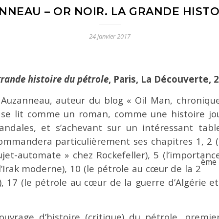
NEAU – OR NOIR. LA GRANDE HIST
24 janvier 2017
grande histoire du pétrole
, Paris, La Découverte, 
 Auzanneau, auteur du blog « Oil Man, chronique
 se lit comme un roman, comme une histoire jour
andales, et s’achevant sur un intéressant tabl
ommandera particulièrement ses chapitres 1, 2 (à
sujet-automate » chez Rockefeller), 5 (l’importa
ème
’Irak moderne), 10 (le pétrole au cœur de la 2
 17 (le pétrole au cœur de la guerre d’Algérie et
 ouvrage d’histoire (critique) du pétrole, premi