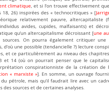
nt climatique
, et si l’on trouve effectivement qu
 18, 26) inspirées des « technocritiques » [
Jarrig
orique relativement pauvre, altercapitaliste
dividus avides, cupides, malfaisants) et décroi
atique qu’un altercapitalisme décroissant [
une au
s sources. On pourra également critiquer une 
, d’où une possible (tendancielle ?) lecture conspir
, et ce particulièrement au niveau des chapitres
 et 14 (où on pourrait penser que le capitalism
rprétation conspirationniste de la création de 
tion « marxiste »
]. En somme, un ouvrage fourni
e du pétrole, mais qu’il faudrait lire avec un c
s des sources et de certaines analyses.