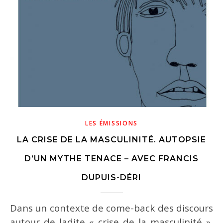
n
LES ÉMISSIONS
LA CRISE DE LA MASCULINITÉ. AUTOPSIE
D’UN MYTHE TENACE – AVEC FRANCIS
DUPUIS-DÉRI
Dans un contexte de come-back des discours
autour de ladite « crise de la masculinité »,