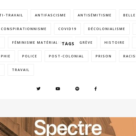
TI-TRAVAIL
ANTIFASCISME
ANTISÉMITISME
BELL
CONSPIRATIONNISME
COVID19
DÉCOLONIALISME
E
FÉMINISME MATÉRIALISTE
GRÈVE
HISTOIRE
TAGS
OPHIE
POLICE
POST-COLONIAL
PRISON
RACI
E
TRAVAIL